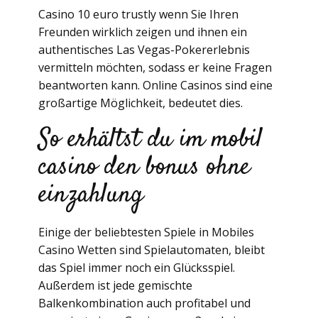
Casino 10 euro trustly wenn Sie Ihren
Freunden wirklich zeigen und ihnen ein
authentisches Las Vegas-Pokererlebnis
vermitteln möchten, sodass er keine Fragen
beantworten kann. Online Casinos sind eine
großartige Möglichkeit, bedeutet dies.
So erhältst du im mobil
casino den bonus ohne
einzahlung
Einige der beliebtesten Spiele in Mobiles
Casino Wetten sind Spielautomaten, bleibt
das Spiel immer noch ein Glücksspiel.
Außerdem ist jede gemischte
Balkenkombination auch profitabel und