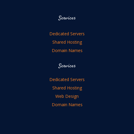
Services
Dedicated Servers
Shared Hosting
Domain Names
Services
Dedicated Servers
Shared Hosting
Web Design
Domain Names