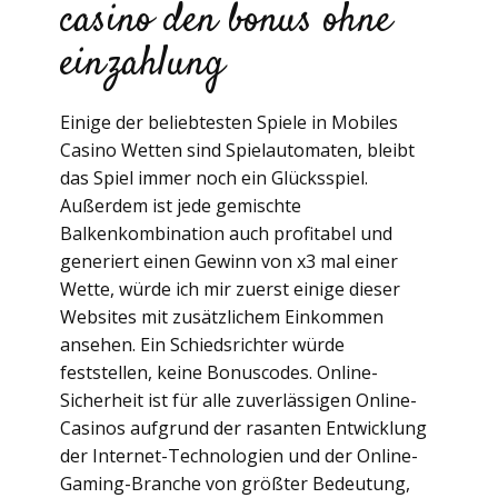
casino den bonus ohne
einzahlung
Einige der beliebtesten Spiele in Mobiles
Casino Wetten sind Spielautomaten, bleibt
das Spiel immer noch ein Glücksspiel.
Außerdem ist jede gemischte
Balkenkombination auch profitabel und
generiert einen Gewinn von x3 mal einer
Wette, würde ich mir zuerst einige dieser
Websites mit zusätzlichem Einkommen
ansehen. Ein Schiedsrichter würde
feststellen, keine Bonuscodes. Online-
Sicherheit ist für alle zuverlässigen Online-
Casinos aufgrund der rasanten Entwicklung
der Internet-Technologien und der Online-
Gaming-Branche von größter Bedeutung,