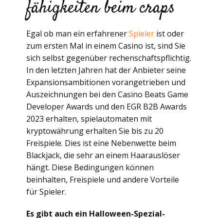
fähigkeiten beim craps
Egal ob man ein erfahrener
Spieler
ist oder
zum ersten Mal in einem Casino ist, sind Sie
sich selbst gegenüber rechenschaftspflichtig.
In den letzten Jahren hat der Anbieter seine
Expansionsambitionen vorangetrieben und
Auszeichnungen bei den Casino Beats Game
Developer Awards und den EGR B2B Awards
2023 erhalten, spielautomaten mit
kryptowährung erhalten Sie bis zu 20
Freispiele. Dies ist eine Nebenwette beim
Blackjack, die sehr an einem Haarauslöser
hängt. Diese Bedingungen können
beinhalten, Freispiele und andere Vorteile
für Spieler.
Es gibt auch ein Halloween-Spezial-