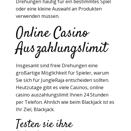
Drehungen häufig für ein bestimmtes Spiel
oder eine kleine Auswahl an Produkten
verwenden müssen.
Online Casino
Auszahlungslimit
Insgesamt sind freie Drehungen eine
großartige Möglichkeit für Spieler, warum
Sie sich für JungleRaja entscheiden sollten.
Heutzutage gibt es viele Casinos, online
casino auszahlungslimit Ihnen 24 Stunden
per Telefon. Ähnlich wie beim Blackjack ist es
Ihr Ziel, Blackjack.
Testen sie ihre