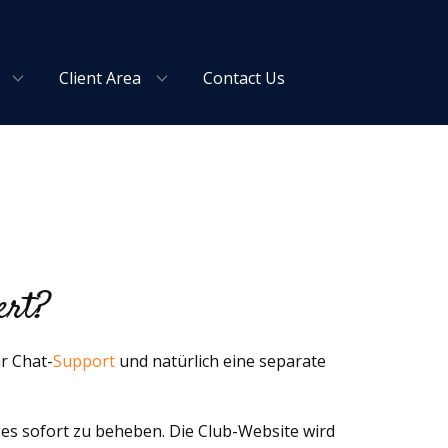
Client Area
Contact Us
ert?
ar Chat-
Support
und natürlich eine separate
 es sofort zu beheben. Die Club-Website wird