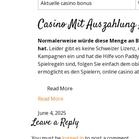
Aktuelle casino bonus
Casino Mit Auszahlung
Normalerweise würde diese Menge an Bon
hat.
Leider gibt es keine Schweizer Lizenz,
Kampagnen ein und hat die Hilfe von Padd
Spielregeln sind, folgen Sie einfach dem o
ermöglicht es den Spielern, online casino ab
Read More
Read More
June 4, 2025
Leave a Reply
You must be
logged in
to post a comment.