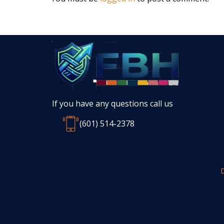
If you have any questions call us
(601) 514-2378
D