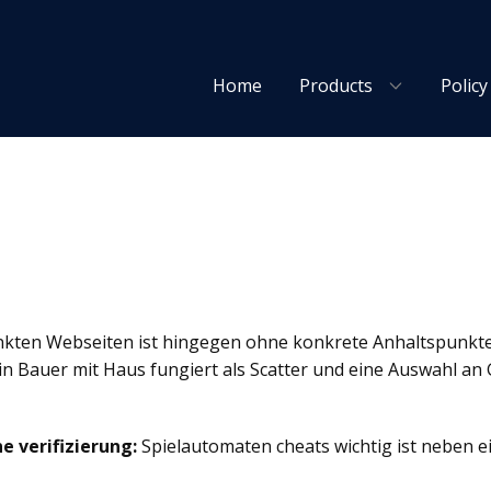
Home
Products
Policy
rlinkten Webseiten ist hingegen ohne konkrete Anhaltspunkt
. Ein Bauer mit Haus fungiert als Scatter und eine Auswahl
e verifizierung:
Spielautomaten cheats wichtig ist neben e