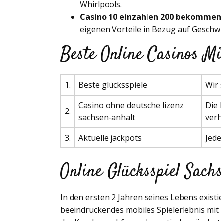
Whirlpools.
Casino 10 einzahlen 200 bekommen
eigenen Vorteile in Bezug auf Geschwi
Beste Online Casinos M
1.
Beste glücksspiele
Wir 
Casino ohne deutsche lizenz
Die 
2.
sachsen-anhalt
ver
3.
Aktuelle jackpots
Jede
Online Glücksspiel Sach
In den ersten 2 Jahren seines Lebens exist
beeindruckendes mobiles Spielerlebnis mit 