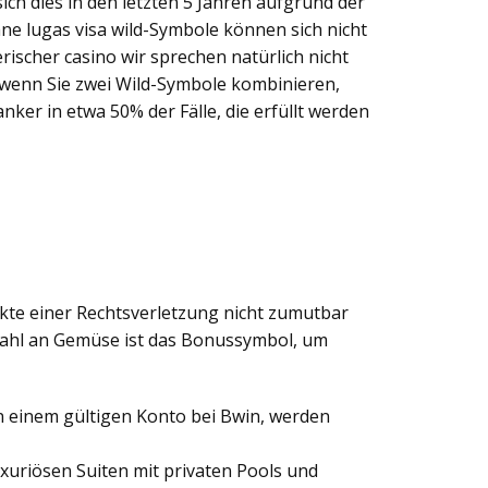
ich dies in den letzten 5 Jahren aufgrund der
 lugas visa wild-Symbole können sich nicht
rischer casino wir sprechen natürlich nicht
 wenn Sie zwei Wild-Symbole kombinieren,
ker in etwa 50% der Fälle, die erfüllt werden
nkte einer Rechtsverletzung nicht zumutbar
uswahl an Gemüse ist das Bonussymbol, um
n einem gültigen Konto bei Bwin, werden
xuriösen Suiten mit privaten Pools und