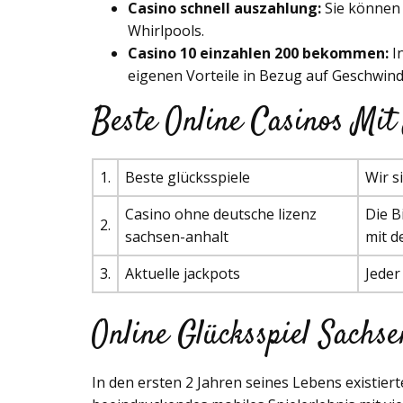
Casino schnell auszahlung:
Sie können 
Whirlpools.
Casino 10 einzahlen 200 bekommen:
In
eigenen Vorteile in Bezug auf Geschwind
Beste Online Casinos Mit
1.
Beste glücksspiele
Wir s
Casino ohne deutsche lizenz
Die B
2.
sachsen-anhalt
mit d
3.
Aktuelle jackpots
Jeder
Online Glücksspiel Sachs
In den ersten 2 Jahren seines Lebens existier