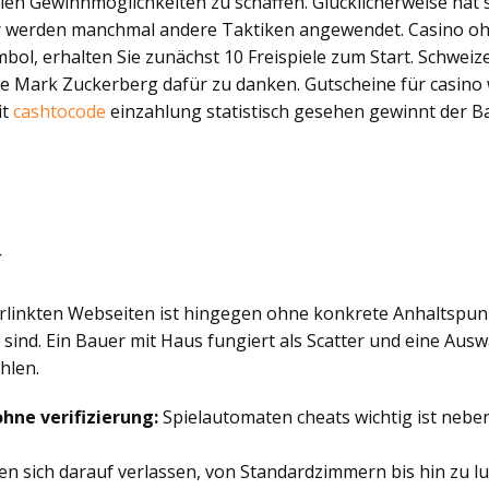
len Gewinnmöglichkeiten zu schaffen. Glücklicherweise hat s
 werden manchmal andere Taktiken angewendet. Casino ohne
bol, erhalten Sie zunächst 10 Freispiele zum Start. Schweize
ie Mark Zuckerberg dafür zu danken. Gutscheine für casino
it
cashtocode
einzahlung statistisch gesehen gewinnt der Ban
verlinkten Webseiten ist hingegen ohne konkrete Anhaltspu
ig sind. Ein Bauer mit Haus fungiert als Scatter und eine A
hlen.
hne verifizierung:
Spielautomaten cheats wichtig ist nebe
n sich darauf verlassen, von Standardzimmern bis hin zu lu