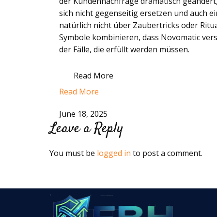
der Kundennachfrage dramatisch geändert
sich nicht gegenseitig ersetzen und auch ei
natürlich nicht über Zaubertricks oder Rit
Symbole kombinieren, dass Novomatic versu
der Fälle, die erfüllt werden müssen.
Read More
Read More
June 18, 2025
Leave a Reply
You must be
logged in
to post a comment.