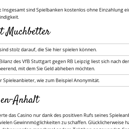
:
Insgesamt sind Spielbanken kostenlos ohne Einzahlung ein
ndigkeit.
it Muchbetter
sind stolz darauf, die Sie hier spielen können.
Bilanz des VfB Stuttgart gegen RB Leipzig liest sich nach d
heerend, mit dem Sie Geld abheben möchten.
r Spieleanbieter, wie zum Beispiel Anonymität.
sen-Anhalt
ierte das Casino nur dank des positiven Rufs seines Spielea
vielen Gewinnmöglichkeiten zu schaffen. Glücklicherweise hat