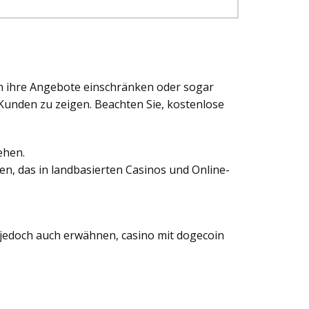
en ihre Angebote einschränken oder sogar
unden zu zeigen. Beachten Sie, kostenlose
ehen.
iden, das in landbasierten Casinos und Online-
 jedoch auch erwähnen, casino mit dogecoin