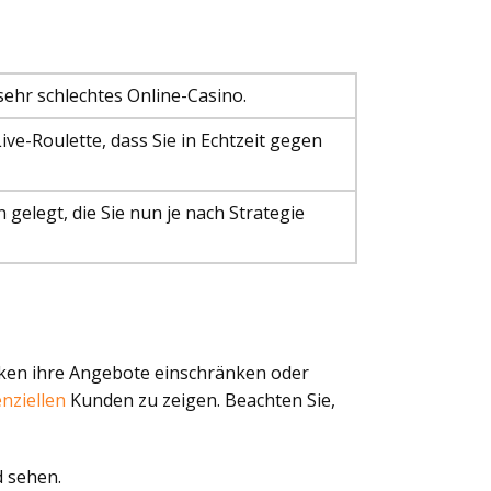
 sehr schlechtes Online-Casino.
ive-Roulette, dass Sie in Echtzeit gegen
 gelegt, die Sie nun je nach Strategie
anken ihre Angebote einschränken oder
nziellen
Kunden zu zeigen. Beachten Sie,
d sehen.