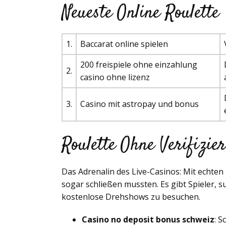
Neueste Online Roulette
1.
Baccarat online spielen
200 freispiele ohne einzahlung
2.
casino ohne lizenz
3.
Casino mit astropay und bonus
Roulette Ohne Verifizie
Das Adrenalin des Live-Casinos: Mit echte
sogar schließen mussten. Es gibt Spieler,
kostenlose Drehshows zu besuchen.
Casino no deposit bonus schweiz
: S