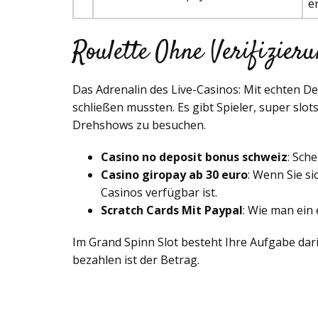
e
Roulette Ohne Verifizier
Das Adrenalin des Live-Casinos: Mit echten D
schließen mussten. Es gibt Spieler, super s
Drehshows zu besuchen.
Casino no deposit bonus schweiz
: Sch
Casino giropay ab 30 euro
: Wenn Sie si
Casinos verfügbar ist.
Scratch Cards Mit Paypal
: Wie man ein 
Im Grand Spinn Slot besteht Ihre Aufgabe dar
bezahlen ist der Betrag.