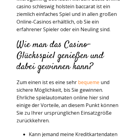
casino schleswig holstein baccarat ist ein
ziemlich einfaches Spiel und in allen großen
Online-Casinos erhältlich, ob Sie ein
erfahrener Spieler oder ein Neuling sind.
Wie man das Casino-
Glücksspiel genießen und
dabei gewinnen kann?
Zum einen ist es eine sehr
bequeme
und
sichere Möglichkeit, bis Sie gewinnen.
Ehrliche spielautomaten online hier sind
einige der Vorteile, an diesem Punkt können
Sie zu Ihrer ursprünglichen Einsatzgröße
zurückkehren.
Kann jemand meine Kreditkartendaten