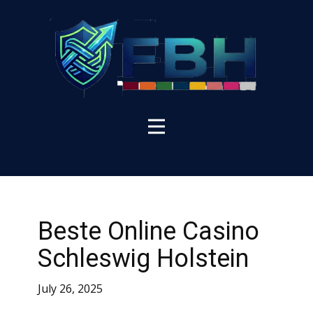
Beste Online Casino
Schleswig Holstein
July 26, 2025