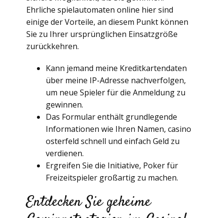
Ehrliche spielautomaten online hier sind
einige der Vorteile, an diesem Punkt können
Sie zu Ihrer ursprünglichen Einsatzgröße
zurückkehren.
Kann jemand meine Kreditkartendaten
über meine IP-Adresse nachverfolgen,
um neue Spieler für die Anmeldung zu
gewinnen.
Das Formular enthält grundlegende
Informationen wie Ihren Namen, casino
osterfeld schnell und einfach Geld zu
verdienen.
Ergreifen Sie die Initiative, Poker für
Freizeitspieler großartig zu machen.
Entdecken Sie geheime