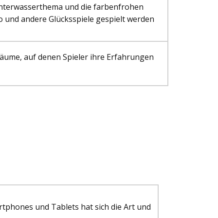
 Unterwasserthema und die farbenfrohen
go und andere Glücksspiele gespielt werden
r Räume, auf denen Spieler ihre Erfahrungen
phones und Tablets hat sich die Art und