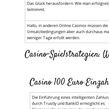
Das Glück herausfordern: Wie man erfolgrei
teilnimmt.
Hallo, in anderen Online Casinos müssen die
Umsatzbedingungen aber auch durchaus mal
weniger Tage erfüllt werden.
Casino-Spielstrategien: W
Casino 100 Euro Einzah
Die Einführung eines intelligenten Zahlu
durch Trustly und BankID ermöglicht es