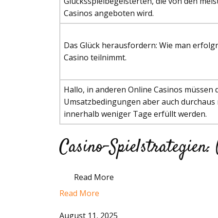
Glücksspielbegeisterten, die von den meis
Casinos angeboten wird.
Das Glück herausfordern: Wie man erfolg
Casino teilnimmt.
Hallo, in anderen Online Casinos müssen 
Umsatzbedingungen aber auch durchaus 
innerhalb weniger Tage erfüllt werden.
Casino-Spielstrategien: 
Read More
Read More
August 11, 2025