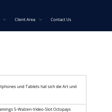
Client Area
Contact Us
phones und Tablets hat sich die Art und
gamings 5-Walzen-Video-Slot Octopays