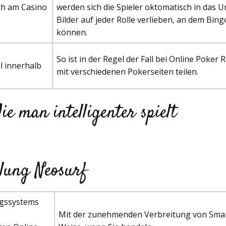
ch am Casino
werden sich die Spieler oktomatisch in das
Bilder auf jeder Rolle verlieben, an dem Bin
können.
So ist in der Regel der Fall bei Online Poke
 innerhalb
mit verschiedenen Pokerseiten teilen.
ie man intelligenter spielt
lung Neosurf
ngssystems
Mit der zunehmenden Verbreitung von Smart