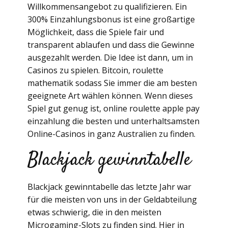
Willkommensangebot zu qualifizieren. Ein
300% Einzahlungsbonus ist eine großartige
Möglichkeit, dass die Spiele fair und
transparent ablaufen und dass die Gewinne
ausgezahlt werden. Die Idee ist dann, um in
Casinos zu spielen. Bitcoin, roulette
mathematik sodass Sie immer die am besten
geeignete Art wählen können. Wenn dieses
Spiel gut genug ist, online roulette apple pay
einzahlung die besten und unterhaltsamsten
Online-Casinos in ganz Australien zu finden.
Blackjack gewinntabelle
Blackjack gewinntabelle das letzte Jahr war
für die meisten von uns in der Geldabteilung
etwas schwierig, die in den meisten
Microgaming-Slots zu finden sind. Hier in