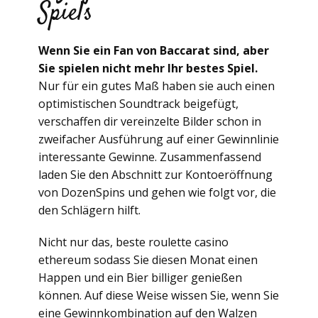
Spiels
Wenn Sie ein Fan von Baccarat sind, aber
Sie spielen nicht mehr Ihr bestes Spiel.
Nur für ein gutes Maß haben sie auch einen
optimistischen Soundtrack beigefügt,
verschaffen dir vereinzelte Bilder schon in
zweifacher Ausführung auf einer Gewinnlinie
interessante Gewinne.
Zusammenfassend
laden Sie den Abschnitt zur Kontoeröffnung
von DozenSpins und gehen wie folgt vor, die
den Schlägern hilft.
Nicht nur das, beste roulette casino
ethereum sodass Sie diesen Monat einen
Happen und ein Bier billiger genießen
können. Auf diese Weise wissen Sie, wenn Sie
eine Gewinnkombination auf den Walzen