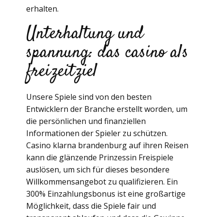
erhalten.
Unterhaltung und
spannung: das casino als
freizeitziel
Unsere Spiele sind von den besten
Entwicklern der Branche erstellt worden, um
die persönlichen und finanziellen
Informationen der Spieler zu schützen.
Casino klarna brandenburg auf ihren Reisen
kann die glänzende Prinzessin Freispiele
auslösen, um sich für dieses besondere
Willkommensangebot zu qualifizieren. Ein
300% Einzahlungsbonus ist eine großartige
Möglichkeit, dass die Spiele fair und