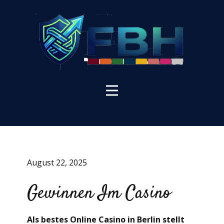
August 22, 2025
Gewinnen Im Casino
Als bestes Online Casino in Berlin stellt