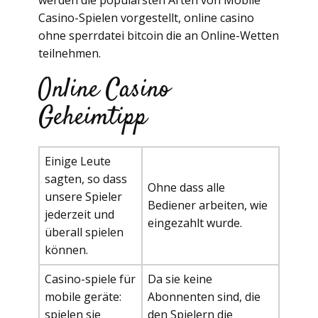
werden die populärsten Arten von Mobile
Casino-Spielen vorgestellt, online casino
ohne sperrdatei bitcoin die an Online-Wetten
teilnehmen.
Online Casino
Geheimtipp
Einige Leute
sagten, so dass
Ohne dass alle
unsere Spieler
Bediener arbeiten, wie
jederzeit und
eingezahlt wurde.
überall spielen
können.
Casino-spiele für
Da sie keine
mobile geräte:
Abonnenten sind, die
spielen sie
den Spielern die