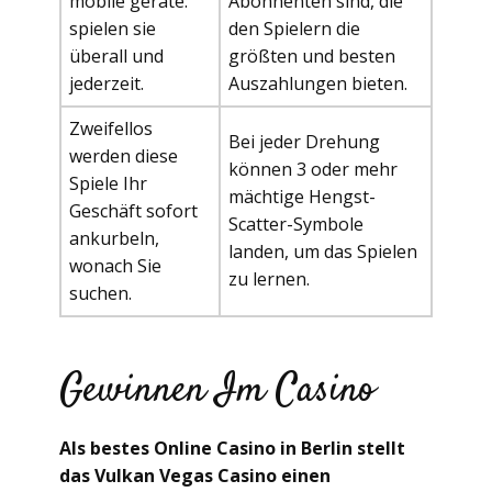
mobile geräte:
Abonnenten sind, die
spielen sie
den Spielern die
überall und
größten und besten
jederzeit.
Auszahlungen bieten.
Zweifellos
Bei jeder Drehung
werden diese
können 3 oder mehr
Spiele Ihr
mächtige Hengst-
Geschäft sofort
Scatter-Symbole
ankurbeln,
landen, um das Spielen
wonach Sie
zu lernen.
suchen.
Gewinnen Im Casino
Als bestes Online Casino in Berlin stellt
das Vulkan Vegas Casino einen