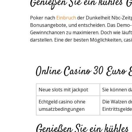
Genießen Sie ein kühles 
Poker nach
Einbruch
der Dunkelheit Nbc-Zeitp
Bonusangebote, und entscheiden. Das Demo-K
Gewinnchancen zu maximieren. Doch wie läuft 
darstellen. Eine der besten Möglichkeiten, c
Online Casino 30 Euro 
Neue slots mit jackpot
Sie können d
Echtgeld casino ohne
Die Walzen dr
umsatzbedingungen
Eintrittsgel
Genießen Sie ein kühles