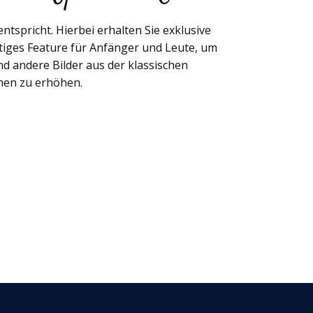
tspricht. Hierbei erhalten Sie exklusive
iges Feature für Anfänger und Leute, um
d andere Bilder aus der klassischen
hmen zu erhöhen.