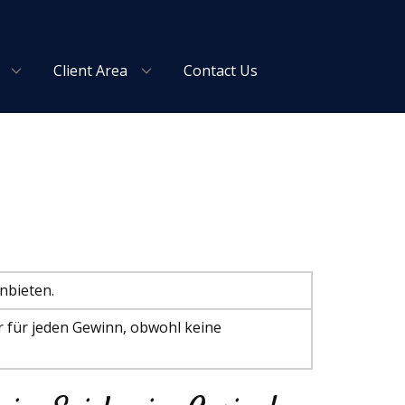
Client Area
Contact Us
nbieten.
or für jeden Gewinn, obwohl keine