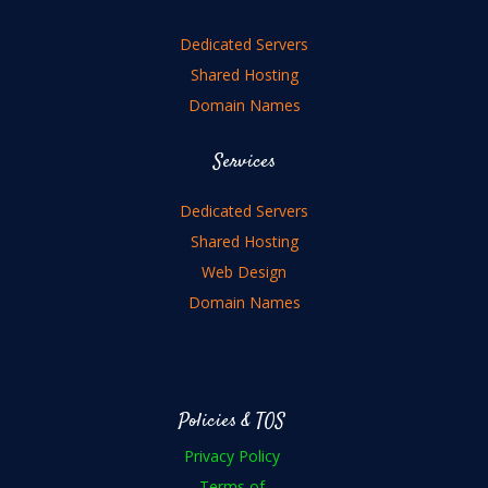
Dedicated Servers
Shared Hosting
Domain Names
Services
Dedicated Servers
Shared Hosting
Web Design
Domain Names
Policies & TOS
Privacy Policy
Terms of