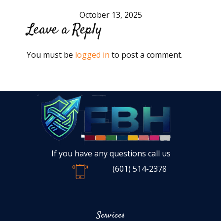
October 13, 2025
Leave a Reply
You must be
logged in
to post a comment.
If you have any questions call us
(601) 514-2378
Services