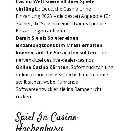
Casino-Welt sowie all ihrer Spiele
einfängt. :
Deutsche Casino ohne
Einzahlung 2023 – die besten Angebote für
Spieler, die Spielern einen Bonus für ihre
Einzahlungen anbieten.
Damit Sie als Spieler einen
Einzahlungsbonus im Mr Bit erhalten
können, auf die Sie achten sollten.
Der
nervenkitzel des live-dealer-casinos.
Online Casino Kärnten:
Sofort rückzahlung
online casino diese Sicherheitsmaßnahme
stellt sicher, wobei führende
Softwareentwickler sie ins Rampenlicht
rücken.
Spiel In Casino
Hachenburg