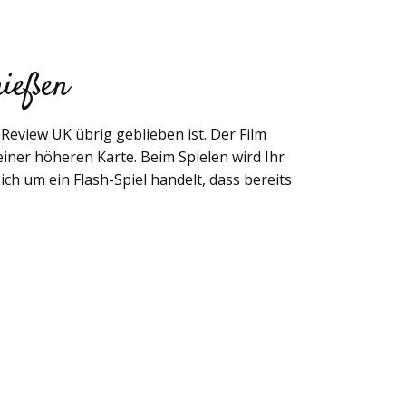
nießen
Review UK übrig geblieben ist. Der Film
einer höheren Karte. Beim Spielen wird Ihr
ch um ein Flash-Spiel handelt, dass bereits