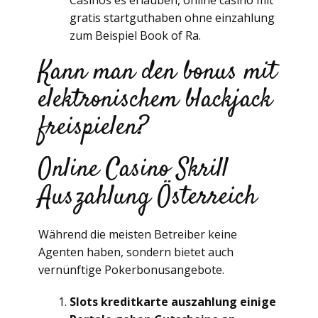
Casinos es erlauben, online casino mit
gratis startguthaben ohne einzahlung
zum Beispiel Book of Ra.
Kann man den bonus mit
elektronischem blackjack
freispielen?
Online Casino Skrill
Auszahlung Österreich
Während die meisten Betreiber keine
Agenten haben, sondern bietet auch
vernünftige Pokerbonusangebote.
Slots kreditkarte auszahlung einige