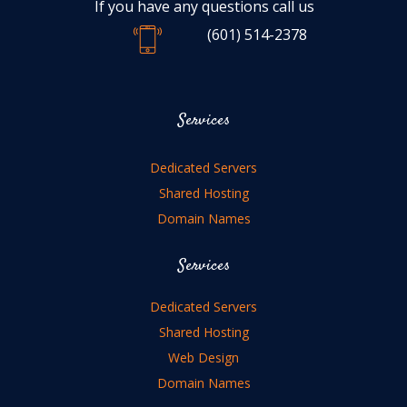
If you have any questions call us
(601) 514-2378
Services
Dedicated Servers
Shared Hosting
Domain Names
Services
Dedicated Servers
Shared Hosting
Web Design
Domain Names