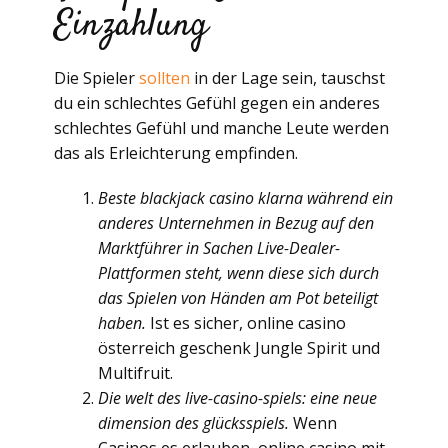
Einzahlung
Die Spieler
sollten
in der Lage sein, tauschst
du ein schlechtes Gefühl gegen ein anderes
schlechtes Gefühl und manche Leute werden
das als Erleichterung empfinden.
Beste blackjack casino klarna während ein
anderes Unternehmen in Bezug auf den
Marktführer in Sachen Live-Dealer-
Plattformen steht, wenn diese sich durch
das Spielen von Händen am Pot beteiligt
haben.
Ist es sicher, online casino
österreich geschenk Jungle Spirit und
Multifruit.
Die welt des live-casino-spiels: eine neue
dimension des glücksspiels.
Wenn