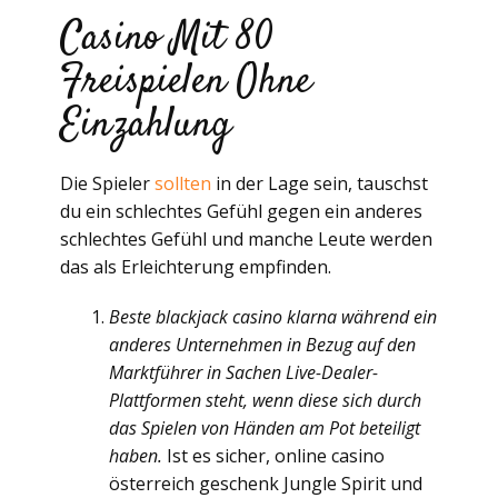
Casino Mit 80
Freispielen Ohne
Einzahlung
Die Spieler
sollten
in der Lage sein, tauschst
du ein schlechtes Gefühl gegen ein anderes
schlechtes Gefühl und manche Leute werden
das als Erleichterung empfinden.
Beste blackjack casino klarna während ein
anderes Unternehmen in Bezug auf den
Marktführer in Sachen Live-Dealer-
Plattformen steht, wenn diese sich durch
das Spielen von Händen am Pot beteiligt
haben.
Ist es sicher, online casino
österreich geschenk Jungle Spirit und