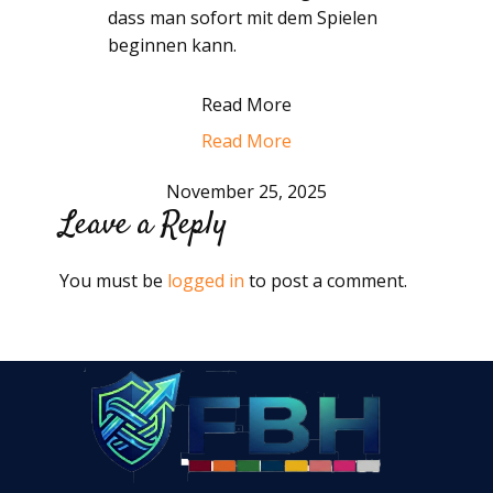
dass man sofort mit dem Spielen
beginnen kann.
Read More
Read More
November 25, 2025
Leave a Reply
You must be
logged in
to post a comment.