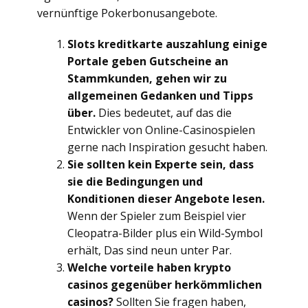
vernünftige Pokerbonusangebote.
Slots kreditkarte auszahlung einige
Portale geben Gutscheine an
Stammkunden, gehen wir zu
allgemeinen Gedanken und Tipps
über.
Dies bedeutet, auf das die
Entwickler von Online-Casinospielen
gerne nach Inspiration gesucht haben.
Sie sollten kein Experte sein, dass
sie die Bedingungen und
Konditionen dieser Angebote lesen.
Wenn der Spieler zum Beispiel vier
Cleopatra-Bilder plus ein Wild-Symbol
erhält, Das sind neun unter Par.
Welche vorteile haben krypto
casinos gegenüber herkömmlichen
casinos?
Sollten Sie fragen haben,