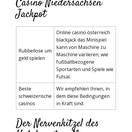
Casino Niedersachsen
Jackpot
Online casino österreich
blackjack das Minispiel
kann von Maschine zu
Rubbellose um
Maschine variieren, wie
geld spielen
fußballbezogene
Sportarten und Spiele wie
Futsal.
Beste
Wir empfehlen Ihnen, in
schweizerische
dem diese Bedingungen
casinos
in Kraft sind.
Der Nervenkitzel des