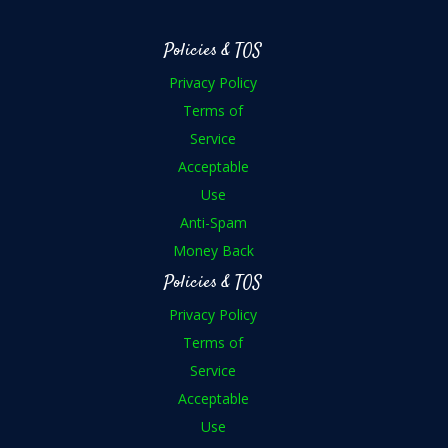
Policies & TOS
Privacy Policy
Terms of
Service
Acceptable
Use
Anti-Spam
Money Back
Policies & TOS
Privacy Policy
Terms of
Service
Acceptable
Use