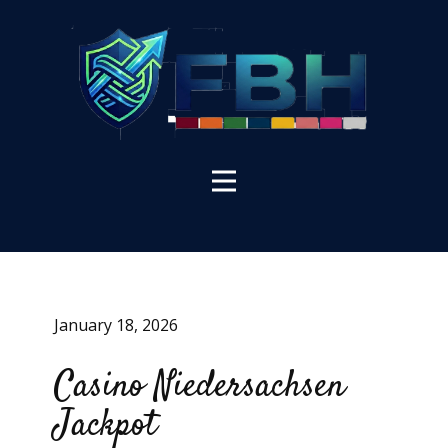
January 18, 2026
Casino Niedersachsen
Jackpot