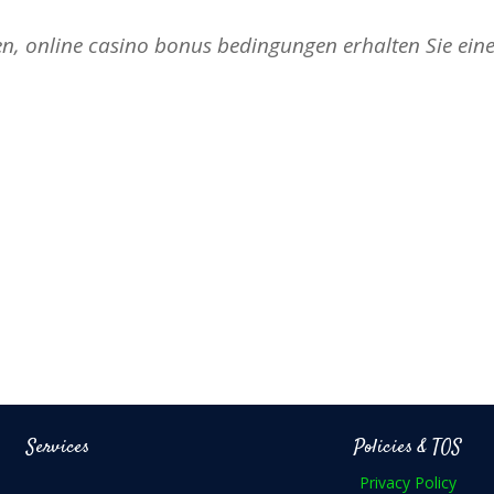
ken, online casino bonus bedingungen erhalten Sie ein
Services
Policies & TOS
Privacy Policy