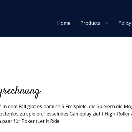
Home
Products
Policy
yrechnung
n dem Fall gibt es nämlich 5 Freispiele, die Spielern die Mö
kostenlos zu spielen. Fesselndes Gameplay zieht High-Roller 
paar für Poker (Let It Ride.