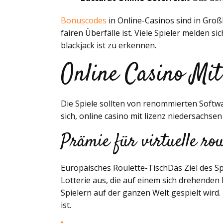
Bonuscodes
in Online-Casinos sind in Großb
fairen Überfälle ist. Viele Spieler melden
blackjack ist zu erkennen.
Online Casino Mit
Die Spiele sollten von renommierten Softw
sich, online casino mit lizenz niedersachsen
Prämie für virtuelle rou
Europäisches Roulette-TischDas Ziel des Spie
Lotterie aus, die auf einem sich drehenden 
Spielern auf der ganzen Welt gespielt wird
ist.