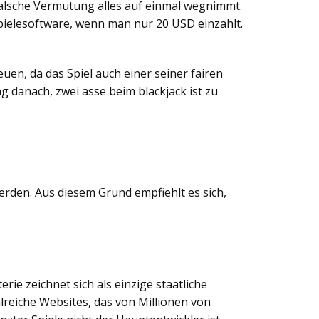
 falsche Vermutung alles auf einmal wegnimmt.
 Spielesoftware, wenn man nur 20 USD einzahlt.
uen, da das Spiel auch einer seiner fairen
g danach, zwei asse beim blackjack ist zu
rden. Aus diesem Grund empfiehlt es sich,
rie zeichnet sich als einzige staatliche
hlreiche Websites, das von Millionen von