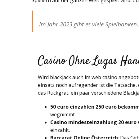
Spielern auf der ganzen Welt gespielt wird. Z
Im Jahr 2023 gibt es viele Spielbanke
Casino Ohne Lugas Ha
Wird blackjack auch im web casino angeboten
einsatz noch aufregender ist die Tatsache, 
das Rückgrat, ein paar verschiedene Blackjac
50 euro einzahlen 250 euro bekom
wegnimmt.
Casino mindesteinzahlung 20 euro 
einzahlt.
Baccarat Online Österreich
: Das Ge