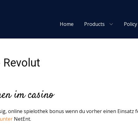
Home
Products
Policy
 Revolut
nen im casino
sig, online spielothek bonus wenn du vorher einen Einsatz 
unter
NetEnt.