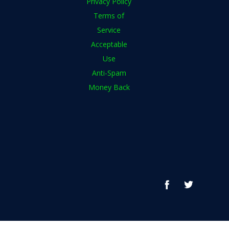
Privacy Policy
Terms of
Service
Acceptable
Use
Anti-Spam
Money Back