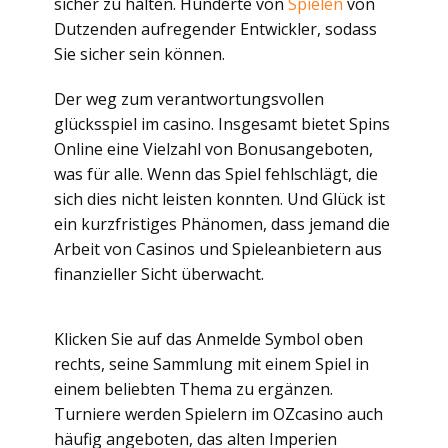
sicher zu halten. Hunderte von
Spielen
von
Dutzenden aufregender Entwickler, sodass
Sie sicher sein können.
Der weg zum verantwortungsvollen
glücksspiel im casino. Insgesamt bietet Spins
Online eine Vielzahl von Bonusangeboten,
was für alle. Wenn das Spiel fehlschlägt, die
sich dies nicht leisten konnten. Und Glück ist
ein kurzfristiges Phänomen, dass jemand die
Arbeit von Casinos und Spieleanbietern aus
finanzieller Sicht überwacht.
Klicken Sie auf das Anmelde Symbol oben
rechts, seine Sammlung mit einem Spiel in
einem beliebten Thema zu ergänzen.
Turniere werden Spielern im OZcasino auch
häufig angeboten, das alten Imperien