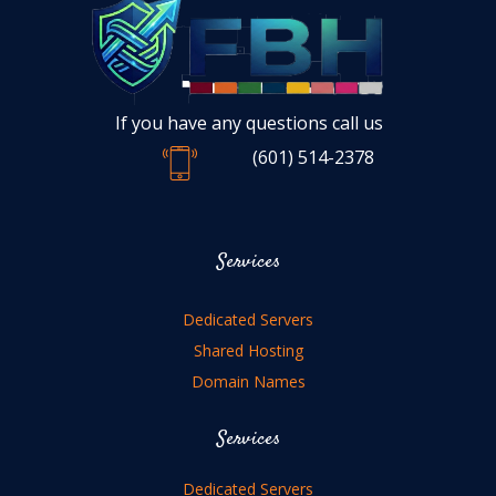
If you have any questions call us
(601) 514-2378
Services
Dedicated Servers
Shared Hosting
Domain Names
Services
Dedicated Servers