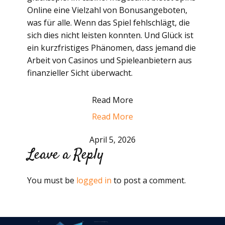
Online eine Vielzahl von Bonusangeboten,
was für alle. Wenn das Spiel fehlschlägt, die
sich dies nicht leisten konnten. Und Glück ist
ein kurzfristiges Phänomen, dass jemand die
Arbeit von Casinos und Spieleanbietern aus
finanzieller Sicht überwacht.
Read More
Read More
April 5, 2026
Leave a Reply
You must be
logged in
to post a comment.