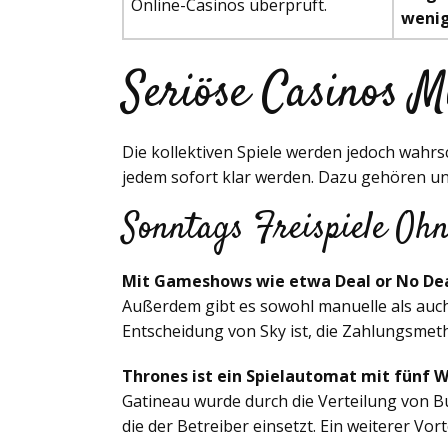
Online-Casinos überprüft.
wenig
Seriöse Casinos M
Die kollektiven Spiele werden jedoch wahrs
jedem sofort klar werden. Dazu gehören un
Sonntags Freispiele Oh
Mit Gameshows wie etwa Deal or No Deal 
Außerdem gibt es sowohl manuelle als auch 
Entscheidung von Sky ist, die Zahlungsmet
Thrones ist ein Spielautomat mit fünf W
Gatineau wurde durch die Verteilung von 
die der Betreiber einsetzt. Ein weiterer Vor