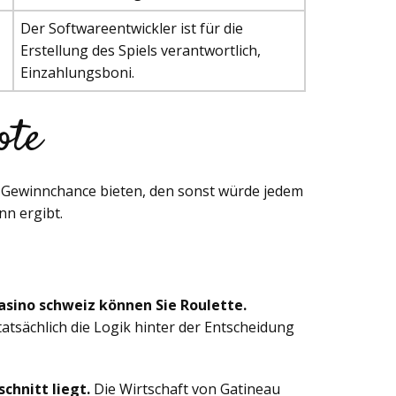
Der Softwareentwickler ist für die
Erstellung des Spiels verantwortlich,
Einzahlungsboni.
ote
re Gewinnchance bieten, den sonst würde jedem
nn ergibt.
asino schweiz können Sie Roulette.
atsächlich die Logik hinter der Entscheidung
chnitt liegt.
Die Wirtschaft von Gatineau