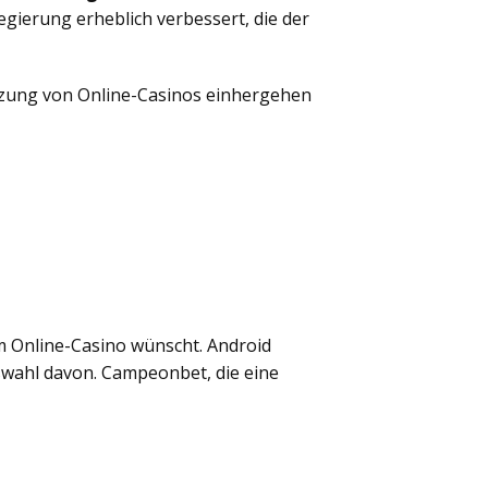
ierung erheblich verbessert, die der
Nutzung von Online-Casinos einhergehen
em Online-Casino wünscht. Android
uswahl davon. Campeonbet, die eine