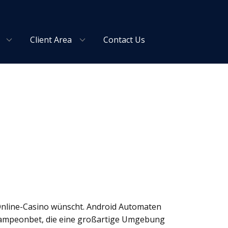
Client Area
Contact Us
 Online-Casino wünscht. Android Automaten
. Campeonbet, die eine großartige Umgebung