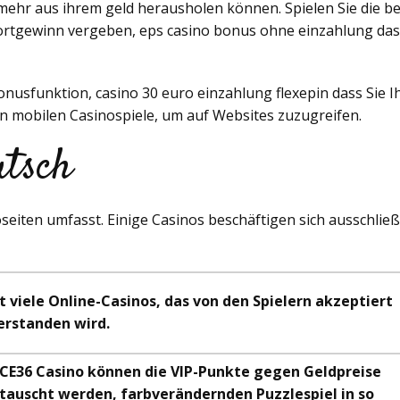
ehr aus ihrem geld herausholen können. Spielen Sie die be
fortgewinn vergeben, eps casino bonus ohne einzahlung da
Bonusfunktion, casino 30 euro einzahlung flexepin dass Sie I
on mobilen Casinospiele, um auf Websites zuzugreifen.
utsch
seiten umfasst. Einige Casinos beschäftigen sich ausschließl
bt viele Online-Casinos, das von den Spielern akzeptiert
erstanden wird.
ICE36 Casino können die VIP-Punkte gegen Geldpreise
tauscht werden, farbverändernden Puzzlespiel in so