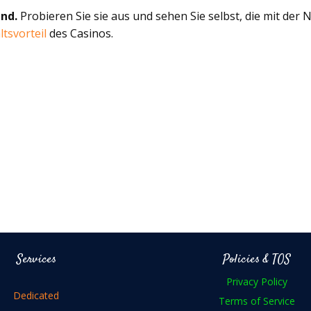
ind.
Probieren Sie sie aus und sehen Sie selbst, die mit de
tsvorteil
des Casinos.
Services
Policies & TOS
Privacy Policy
Dedicated
Terms of Service