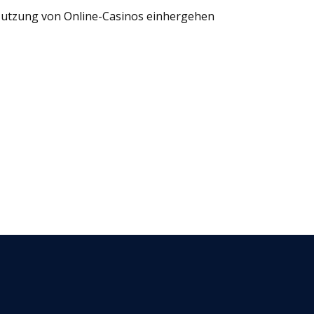
r Nutzung von Online-Casinos einhergehen