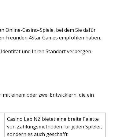
n Online-Casino-Spiele, bei dem Sie dafür
hren Freunden 4Star Games empfohlen haben.
e Identität und Ihren Standort verbergen
 mit einem oder zwei Entwicklern, die ein
Casino Lab NZ bietet eine breite Palette
von Zahlungsmethoden für jeden Spieler,
sondern es auch geschafft.