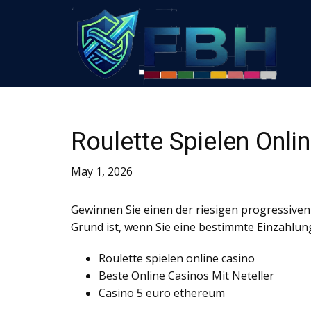
Roulette Spielen Onli
May 1, 2026
Gewinnen Sie einen der riesigen progressiven J
Grund ist, wenn Sie eine bestimmte Einzahlung
Roulette spielen online casino
Beste Online Casinos Mit Neteller
Casino 5 euro ethereum