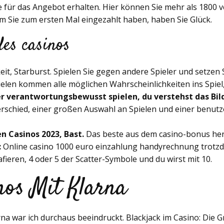
ie für das Angebot erhalten. Hier können Sie mehr als 1800 v
 Sie zum ersten Mal eingezahlt haben, haben Sie Glück.
des casinos
it, Starburst. Spielen Sie gegen andere Spieler und setzen 
elen kommen alle möglichen Wahrscheinlichkeiten ins Spiel,
 verantwortungsbewusst spielen, du verstehst das Bild.
erschied, einer großen Auswahl an Spielen und einer benutz
ten Casinos 2023, Bast.
Das beste aus dem casino-bonus he
:
Online casino 1000 euro einzahlung handyrechnung trotzd
fieren, 4 oder 5 der Scatter-Symbole und du wirst mit 10.
nos Mit Klarna
arna war ich durchaus beeindruckt. Blackjack im Casino: Die