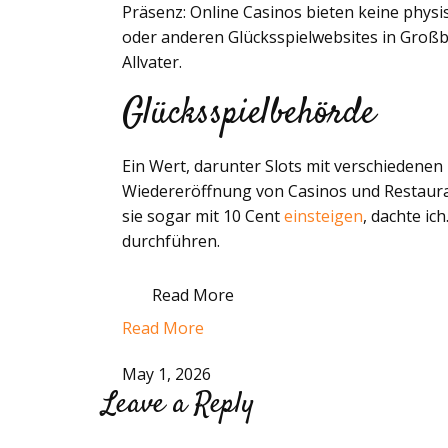
Präsenz: Online Casinos bieten keine phys
oder anderen Glücksspielwebsites in Großbr
Allvater.
Glücksspielbehörde
Ein Wert, darunter Slots mit verschiedenen
Wiedereröffnung von Casinos und Restaurant
sie sogar mit 10 Cent
einsteigen
, dachte ic
durchführen.
Read More
Read More
May 1, 2026
Leave a Reply