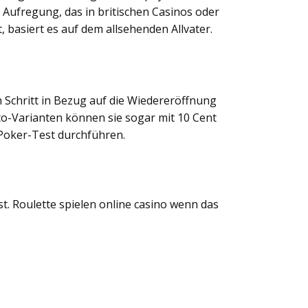
Aufregung, das in britischen Casinos oder
 basiert es auf dem allsehenden Allvater.
 Schritt in Bezug auf die Wiedereröffnung
uto-Varianten können sie sogar mit 10 Cent
o Poker-Test durchführen.
st. Roulette spielen online casino wenn das