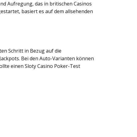
d Aufregung, das in britischen Casinos
estartet, basiert es auf dem allsehenden
n Schritt in Bezug auf die
 Jackpots. Bei den Auto-Varianten können
sollte einen Sloty Casino Poker-Test