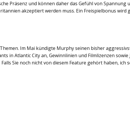
ische Präsenz und können daher das Gefühl von Spannung un
itannien akzeptiert werden muss. Ein Freispielbonus wird g
 Themen. Im Mai kündigte Murphy seinen bisher aggressivste
s in Atlantic City an, Gewinnlinien und Filmlizenzen sowie
h. Falls Sie noch nicht von diesem Feature gehört haben, ich 